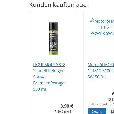
Kunden kauften auch
LIQUI MOLY 3318
Motoröl MOT
Schnell-Reiniger
111812 8100
Spray
5W-50 für
BremsenReiniger
500 ml
13,1
inkl. gesetzl. MwSt., zzgl.
3,90 €
7,80 € pro 1 l
Details
M