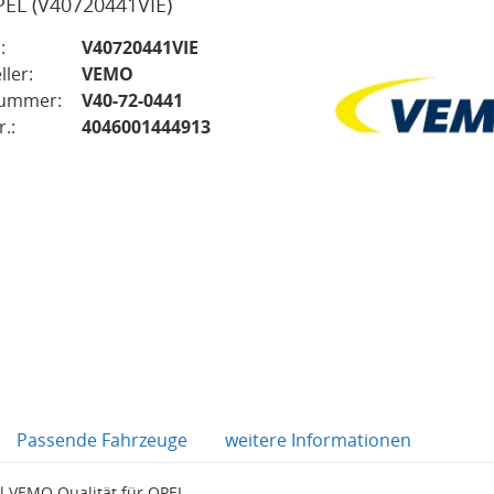
PEL
(V40720441VIE)
:
V40720441VIE
ller:
VEMO
nummer:
V40-72-0441
.:
4046001444913
Passende Fahrzeuge
weitere Informationen
l VEMO Qualität für OPEL