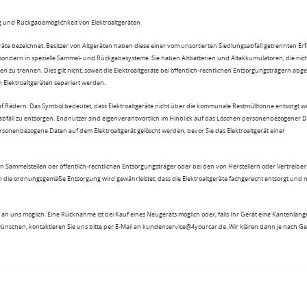
 und Rückgabemöglichkeit von Elektroaltgeräten
eräte bezeichnet. Besitzer von Altgeräten haben diese einer vom unsortierten Siedlungsabfall getrennten Er
 sondern in spezielle Sammel- und Rückgabesysteme. Sie haben Altbatterien und Altakkumulatoren, die nic
n zu trennen. Dies gilt nicht, soweit die Elektroaltgeräte bei öffentlich-rechtlichen Entsorgungsträgern ab
lektroaltgeräten separiert werden.
uf Rädern. Das Symbol bedeutet, dass Elektroaltgeräte nicht über die kommunale Restmülltonne entsorgt 
sabfall zu entsorgen. Endnutzer sind eigenverantwortlich im Hinblick auf das Löschen personenbezogener 
rsonenbezogene Daten auf dem Elektroaltgerät gelöscht werden, bevor Sie das Elektroaltgerät einer
n Sammelstellen der öffentlich-rechtlichen Entsorgungsträger oder bei den von Herstellern oder Vertreiber
 die ordnungsgemäße Entsorgung wird gewährleistet, dass die Elektroaltgeräte fachgerecht entsorgt und 
an uns möglich. Eine Rücknahme ist bei Kauf eines Neugeräts möglich oder, falls Ihr Gerät eine Kantenlänge
wünschen, kontaktieren Sie uns bitte per E-Mail an kundenservice@4yourcar.de. Wir klären dann je nach G