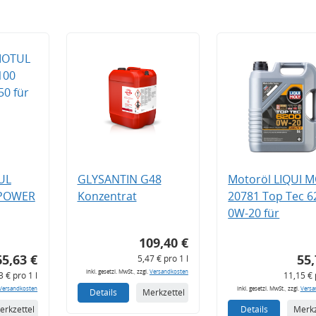
UL
GLYSANTIN G48
Motoröl LIQUI 
 POWER
Konzentrat
20781 Top Tec 6
0W-20 für
109,40 €
65,63 €
55,
5,47 € pro 1 l
inkl. gesetzl. MwSt., zzgl.
Versandkosten
3 € pro 1 l
11,15 € 
Versandkosten
inkl. gesetzl. MwSt., zzgl.
Versa
Details
Merkzettel
erkzettel
Details
Merkz