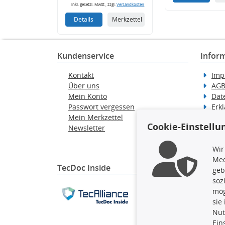
inkl. gesetzl. MwSt., zzgl.
Versandkosten
Details
Merkzettel
Kundenservice
Infor
Kontakt
Imp
Über uns
AG
Mein Konto
Dat
Passwort vergessen
Erkl
Mein Merkzettel
Hilf
Cookie-Einstellu
Newsletter
Wid
Ver
Wir
Med
TecDoc Inside
geb
soz
Die hier angezeigten Dat
mög
gesamte Datenbank ohne 
sie
ausführen zu lassen. Ein
Nut
Ein