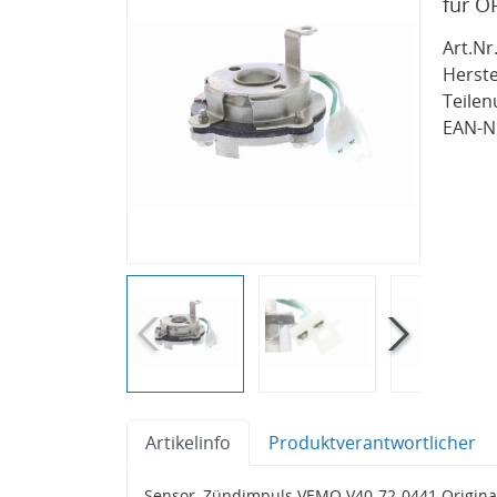
für O
Art.Nr.
Herste
Teile
EAN-Nr
Artikelinfo
Produktverantwortlicher
Sensor, Zündimpuls VEMO V40-72-0441 Origina