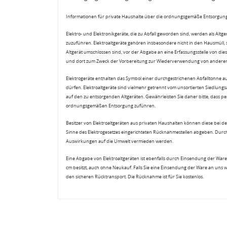
Informationen für private Haushalte über die ordnungsgemäße Entsorgung
Elektro- und Elektronikgeräte, die zu Abfall geworden sind, werden als Altg
zuzuführen. Elektroaltgeräte gehören insbesondere nicht in den Hausmüll,
Altgerät umschlossen sind, vor der Abgabe an eine Erfassungsstelle von diese
und dort zum Zweck der Vorbereitung zur Wiederverwendung von anderen E
Elektrogeräte enthalten das Symbol einer durchgestrichenen Abfalltonne a
dürfen. Elektroaltgeräte sind vielmehr getrennt vom unsortierten Siedlung
auf den zu entsorgenden Altgeräten. Gewährleisten Sie daher bitte, dass pe
ordnungsgemäßen Entsorgung zuführen.
Besitzer von Elektroaltgeräten aus privaten Haushalten können diese bei de
Sinne des Elektrogesetzes eingerichteten Rücknahmestellen abgeben. Durch
Auswirkungen auf die Umwelt vermieden werden.
Eine Abgabe von Elektroaltgeräten ist ebenfalls durch Einsendung der Ware 
cm besitzt, auch ohne Neukauf. Falls Sie eine Einsendung der Ware an uns 
den sicheren Rücktransport. Die Rücknahme ist für Sie kostenlos.