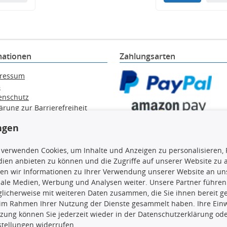
mationen
Zahlungsarten
ressum
B
enschutz
ärung zur Barrierefreiheit
e / Alt-Öl / Batterien
ngen
errufsbelehrung
trag widerrufen
 verwenden Cookies, um Inhalte und Anzeigen zu personalisieren, 
ien anbieten zu können und die Zugriffe auf unserer Website zu
en wir Informationen zu Ihrer Verwendung unserer Website an uns
iale Medien, Werbung und Analysen weiter. Unsere Partner führen
en, insbesondere die gesamte Datenbank, dürfen nicht kopiert werd
licherweise mit weiteren Daten zusammen, die Sie ihnen bereit ge
vorherige Zustimmung TecDocs zu vervielfältigen, zu verbreiten 
 im Rahmen Ihrer Nutzung der Dienste gesammelt haben. Ihre Einwi
 Zuwiderhandeln stellt eine Urheberrechtsverletzung dar und wird 
zung können Sie jederzeit wieder in der Datenschutzerklärung ode
stellungen widerrufen.