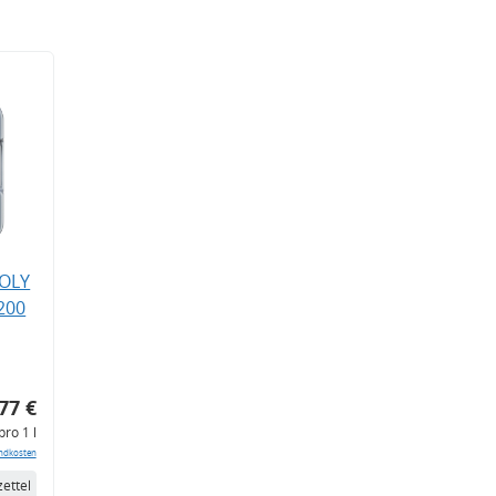
MOLY
200
77 €
pro 1 l
ndkosten
ettel