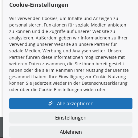
Cookie-Einstellungen
TecDoc Inside
Wir verwenden Cookies, um Inhalte und Anzeigen zu
Die hier angezeigten Daten,
personalisieren, Funktionen für soziale Medien anbieten
insbesondere die gesamte Datenbank,
zu können und die Zugriffe auf unserer Website zu
dürfen nicht kopiert werden. Es ist zu
analysieren. Außerdem geben wir Informationen zu Ihrer
unterlassen, die Daten oder die gesamte Datenbank ohne
Verwendung unserer Website an unsere Partner für
vorherige Zustimmung TecDocs zu vervielfältigen, zu
soziale Medien, Werbung und Analysen weiter. Unsere
verbreiten und/oder diese Handlungen durch Dritte ausführen
Partner führen diese Informationen möglicherweise mit
zu lassen. Ein Zuwiderhandeln stellt eine
weiteren Daten zusammen, die Sie ihnen bereit gestellt
Urheberrechtsverletzung dar und wird verfolgt.
haben oder die sie im Rahmen Ihrer Nutzung der Dienste
gesammelt haben. Ihre Einwilligung zur Cookie-Nutzung
können Sie jederzeit wieder in der Datenschutzerklärung
Kontakt
oder über die Cookie-Einstellungen widerrufen.
4yourcar GmbH
|
Avidesweg 1
|
27386 Hemsbünde
|
Alle akzeptieren
kundenservice@4yourcar.de
Einstellungen
Ablehnen