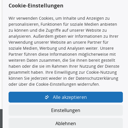
Cookie-Einstellungen
TecDoc Inside
Wir verwenden Cookies, um Inhalte und Anzeigen zu
Die hier angezeigten Daten,
personalisieren, Funktionen für soziale Medien anbieten
insbesondere die gesamte Datenbank,
zu können und die Zugriffe auf unserer Website zu
dürfen nicht kopiert werden. Es ist zu
analysieren. Außerdem geben wir Informationen zu Ihrer
unterlassen, die Daten oder die gesamte Datenbank ohne
Verwendung unserer Website an unsere Partner für
vorherige Zustimmung TecDocs zu vervielfältigen, zu
soziale Medien, Werbung und Analysen weiter. Unsere
verbreiten und/oder diese Handlungen durch Dritte ausführen
Partner führen diese Informationen möglicherweise mit
zu lassen. Ein Zuwiderhandeln stellt eine
weiteren Daten zusammen, die Sie ihnen bereit gestellt
Urheberrechtsverletzung dar und wird verfolgt.
haben oder die sie im Rahmen Ihrer Nutzung der Dienste
gesammelt haben. Ihre Einwilligung zur Cookie-Nutzung
können Sie jederzeit wieder in der Datenschutzerklärung
Kontakt
oder über die Cookie-Einstellungen widerrufen.
4yourcar GmbH
|
Avidesweg 1
|
27386 Hemsbünde
|
Alle akzeptieren
kundenservice@4yourcar.de
Einstellungen
Ablehnen