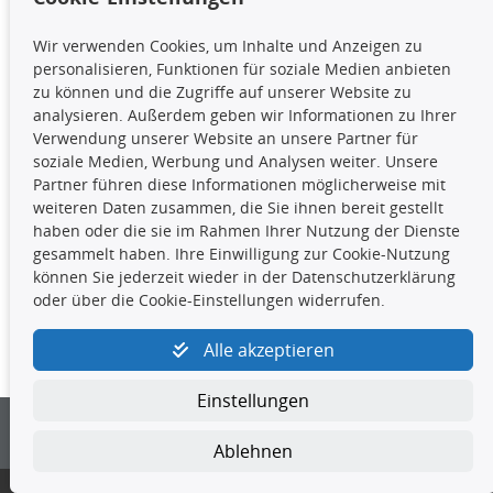
TecDoc Inside
Wir verwenden Cookies, um Inhalte und Anzeigen zu
Die hier angezeigten Daten,
personalisieren, Funktionen für soziale Medien anbieten
insbesondere die gesamte Datenbank,
zu können und die Zugriffe auf unserer Website zu
dürfen nicht kopiert werden. Es ist zu
analysieren. Außerdem geben wir Informationen zu Ihrer
unterlassen, die Daten oder die gesamte Datenbank ohne
Verwendung unserer Website an unsere Partner für
vorherige Zustimmung TecDocs zu vervielfältigen, zu
soziale Medien, Werbung und Analysen weiter. Unsere
verbreiten und/oder diese Handlungen durch Dritte ausführen
Partner führen diese Informationen möglicherweise mit
zu lassen. Ein Zuwiderhandeln stellt eine
weiteren Daten zusammen, die Sie ihnen bereit gestellt
Urheberrechtsverletzung dar und wird verfolgt.
haben oder die sie im Rahmen Ihrer Nutzung der Dienste
gesammelt haben. Ihre Einwilligung zur Cookie-Nutzung
können Sie jederzeit wieder in der Datenschutzerklärung
Kontakt
oder über die Cookie-Einstellungen widerrufen.
4yourcar GmbH
|
Avidesweg 1
|
27386 Hemsbünde
|
Alle akzeptieren
kundenservice@4yourcar.de
Einstellungen
Ablehnen
© 4yourcar GmbH
Cookie-Einstellungen