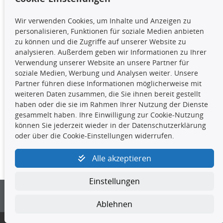
TecDoc Inside
Wir verwenden Cookies, um Inhalte und Anzeigen zu
Die hier angezeigten Daten,
personalisieren, Funktionen für soziale Medien anbieten
insbesondere die gesamte Datenbank,
zu können und die Zugriffe auf unserer Website zu
dürfen nicht kopiert werden. Es ist zu
analysieren. Außerdem geben wir Informationen zu Ihrer
unterlassen, die Daten oder die gesamte Datenbank ohne
Verwendung unserer Website an unsere Partner für
vorherige Zustimmung TecDocs zu vervielfältigen, zu
soziale Medien, Werbung und Analysen weiter. Unsere
verbreiten und/oder diese Handlungen durch Dritte ausführen
Partner führen diese Informationen möglicherweise mit
zu lassen. Ein Zuwiderhandeln stellt eine
weiteren Daten zusammen, die Sie ihnen bereit gestellt
Urheberrechtsverletzung dar und wird verfolgt.
haben oder die sie im Rahmen Ihrer Nutzung der Dienste
gesammelt haben. Ihre Einwilligung zur Cookie-Nutzung
können Sie jederzeit wieder in der Datenschutzerklärung
Kontakt
oder über die Cookie-Einstellungen widerrufen.
4yourcar GmbH
|
Avidesweg 1
|
27386 Hemsbünde
|
Alle akzeptieren
kundenservice@4yourcar.de
Einstellungen
Ablehnen
© 4yourcar GmbH
Cookie-Einstellungen