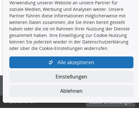
unterlassen, die Daten oder die gesamte Datenbank ohne
Verwendung unserer Website an unsere Partner für
vorherige Zustimmung TecDocs zu vervielfältigen, zu
soziale Medien, Werbung und Analysen weiter. Unsere
verbreiten und/oder diese Handlungen durch Dritte ausführen
Partner führen diese Informationen möglicherweise mit
zu lassen. Ein Zuwiderhandeln stellt eine
weiteren Daten zusammen, die Sie ihnen bereit gestellt
Urheberrechtsverletzung dar und wird verfolgt.
haben oder die sie im Rahmen Ihrer Nutzung der Dienste
gesammelt haben. Ihre Einwilligung zur Cookie-Nutzung
können Sie jederzeit wieder in der Datenschutzerklärung
Kontakt
oder über die Cookie-Einstellungen widerrufen.
4yourcar GmbH
|
Avidesweg 1
|
27386 Hemsbünde
|
Alle akzeptieren
kundenservice@4yourcar.de
Einstellungen
Ablehnen
© 4yourcar GmbH
Cookie-Einstellungen