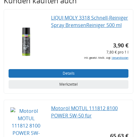
Kunden kauften auch
LIQUI MOLY 3318 Schnell-Reiniger
Spray BremsenReiniger 500 ml
3,90 €
7,80 € pro 1 l
inkl. gesetzl. MwSt., zzgl.
Versandkosten
Details
Merkzettel
Motoröl MOTUL 111812 8100
POWER 5W-50 für
65,63 €