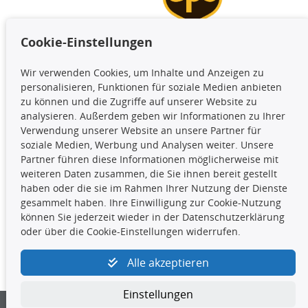
Cookie-Einstellungen
TecDoc Inside
Wir verwenden Cookies, um Inhalte und Anzeigen zu
Die hier angezeigten Daten,
personalisieren, Funktionen für soziale Medien anbieten
insbesondere die gesamte Datenbank,
zu können und die Zugriffe auf unserer Website zu
dürfen nicht kopiert werden. Es ist zu
analysieren. Außerdem geben wir Informationen zu Ihrer
unterlassen, die Daten oder die gesamte Datenbank ohne
Verwendung unserer Website an unsere Partner für
vorherige Zustimmung TecDocs zu vervielfältigen, zu
soziale Medien, Werbung und Analysen weiter. Unsere
verbreiten und/oder diese Handlungen durch Dritte ausführen
Partner führen diese Informationen möglicherweise mit
zu lassen. Ein Zuwiderhandeln stellt eine
weiteren Daten zusammen, die Sie ihnen bereit gestellt
Urheberrechtsverletzung dar und wird verfolgt.
haben oder die sie im Rahmen Ihrer Nutzung der Dienste
gesammelt haben. Ihre Einwilligung zur Cookie-Nutzung
können Sie jederzeit wieder in der Datenschutzerklärung
Kontakt
oder über die Cookie-Einstellungen widerrufen.
4yourcar GmbH
|
Avidesweg 1
|
27386 Hemsbünde
|
Alle akzeptieren
kundenservice@4yourcar.de
Einstellungen