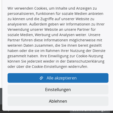
TecDoc Inside
Wir verwenden Cookies, um Inhalte und Anzeigen zu
Die hier angezeigten Daten,
personalisieren, Funktionen für soziale Medien anbieten
insbesondere die gesamte Datenbank,
zu können und die Zugriffe auf unserer Website zu
dürfen nicht kopiert werden. Es ist zu
analysieren. Außerdem geben wir Informationen zu Ihrer
unterlassen, die Daten oder die gesamte Datenbank ohne
Verwendung unserer Website an unsere Partner für
vorherige Zustimmung TecDocs zu vervielfältigen, zu
soziale Medien, Werbung und Analysen weiter. Unsere
verbreiten und/oder diese Handlungen durch Dritte ausführen
Partner führen diese Informationen möglicherweise mit
zu lassen. Ein Zuwiderhandeln stellt eine
weiteren Daten zusammen, die Sie ihnen bereit gestellt
Urheberrechtsverletzung dar und wird verfolgt.
haben oder die sie im Rahmen Ihrer Nutzung der Dienste
gesammelt haben. Ihre Einwilligung zur Cookie-Nutzung
können Sie jederzeit wieder in der Datenschutzerklärung
Kontakt
oder über die Cookie-Einstellungen widerrufen.
4yourcar GmbH
|
Avidesweg 1
|
27386 Hemsbünde
|
Alle akzeptieren
kundenservice@4yourcar.de
Einstellungen
Ablehnen
© 4yourcar GmbH
Cookie-Einstellungen