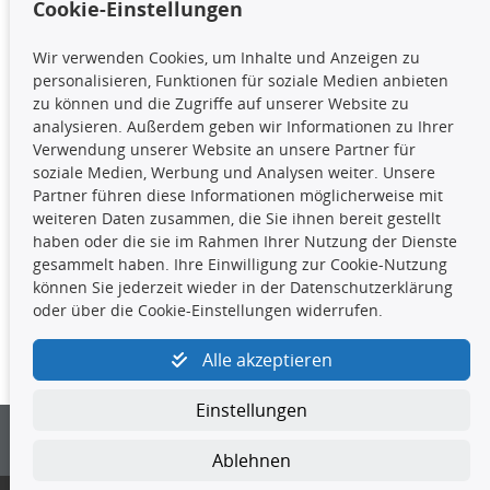
Cookie-Einstellungen
TecDoc Inside
Wir verwenden Cookies, um Inhalte und Anzeigen zu
Die hier angezeigten Daten,
personalisieren, Funktionen für soziale Medien anbieten
insbesondere die gesamte Datenbank,
zu können und die Zugriffe auf unserer Website zu
dürfen nicht kopiert werden. Es ist zu
analysieren. Außerdem geben wir Informationen zu Ihrer
unterlassen, die Daten oder die gesamte Datenbank ohne
Verwendung unserer Website an unsere Partner für
vorherige Zustimmung TecDocs zu vervielfältigen, zu
soziale Medien, Werbung und Analysen weiter. Unsere
verbreiten und/oder diese Handlungen durch Dritte ausführen
Partner führen diese Informationen möglicherweise mit
zu lassen. Ein Zuwiderhandeln stellt eine
weiteren Daten zusammen, die Sie ihnen bereit gestellt
Urheberrechtsverletzung dar und wird verfolgt.
haben oder die sie im Rahmen Ihrer Nutzung der Dienste
gesammelt haben. Ihre Einwilligung zur Cookie-Nutzung
können Sie jederzeit wieder in der Datenschutzerklärung
Kontakt
oder über die Cookie-Einstellungen widerrufen.
4yourcar GmbH
|
Avidesweg 1
|
27386 Hemsbünde
|
Alle akzeptieren
kundenservice@4yourcar.de
Einstellungen
Ablehnen