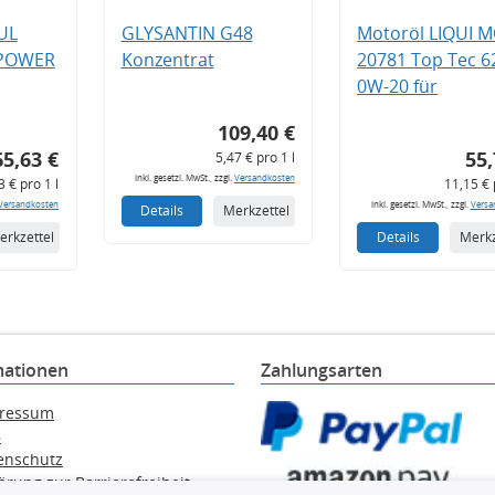
UL
GLYSANTIN G48
Motoröl LIQUI 
 POWER
Konzentrat
20781 Top Tec 6
0W-20 für
109,40 €
65,63 €
55,
5,47 € pro 1 l
inkl. gesetzl. MwSt., zzgl.
Versandkosten
3 € pro 1 l
11,15 € 
Versandkosten
inkl. gesetzl. MwSt., zzgl.
Versa
Details
Merkzettel
erkzettel
Details
Merkz
mationen
Zahlungsarten
ressum
B
enschutz
ärung zur Barrierefreiheit