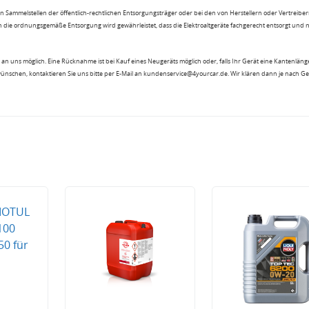
n Sammelstellen der öffentlich-rechtlichen Entsorgungsträger oder bei den von Herstellern oder Vertreiber
 die ordnungsgemäße Entsorgung wird gewährleistet, dass die Elektroaltgeräte fachgerecht entsorgt und 
an uns möglich. Eine Rücknahme ist bei Kauf eines Neugeräts möglich oder, falls Ihr Gerät eine Kantenlänge
wünschen, kontaktieren Sie uns bitte per E-Mail an kundenservice@4yourcar.de. Wir klären dann je nach G