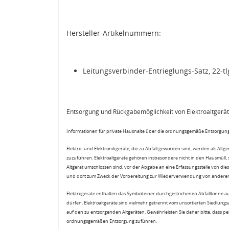
Hersteller-Artikelnummern:
Leitungsverbinder-Entrieglungs-Satz, 22-tl
Entsorgung und Rückgabemöglichkeit von Elektroaltgerä
Informationen für private Haushalte über die ordnungsgemäße Entsorgung
Elektro- und Elektronikgeräte, die zu Abfall geworden sind, werden als Altg
zuzuführen. Elektroaltgeräte gehören insbesondere nicht in den Hausmüll,
Altgerät umschlossen sind, vor der Abgabe an eine Erfassungsstelle von diese
und dort zum Zweck der Vorbereitung zur Wiederverwendung von anderen E
Elektrogeräte enthalten das Symbol einer durchgestrichenen Abfalltonne a
dürfen. Elektroaltgeräte sind vielmehr getrennt vom unsortierten Siedlung
auf den zu entsorgenden Altgeräten. Gewährleisten Sie daher bitte, dass pe
ordnungsgemäßen Entsorgung zuführen.