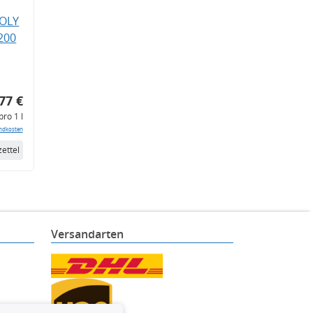
MOLY
200
77 €
pro 1 l
ndkosten
ettel
Versandarten