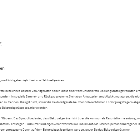
g
ten
 und Rückgabemöglichkeit von Elektroaltgeräten
eräte bezeichnet. Besitzer von Altgeräten haben diese einer vom unsortierten Siedlungsabfall getrennten Er
 sondern in spezielle Sammel- und Rückgabesysteme. Sie haben Altbatterien und Altakkumulatoren, die nic
n zu trennen. Dies gilt nicht, soweit die Elektroaltgeräte bei öffentlich-rechtlichen Entsorgungsträgern ab
lektroaltgeräten separiert werden.
uf Rädern. Das Symbol bedeutet, dass Elektroaltgeräte nicht über die kommunale Restmülltonne entsorgt 
sabfall zu entsorgen. Endnutzer sind eigenverantwortlich im Hinblick auf das Löschen personenbezogener 
rsonenbezogene Daten auf dem Elektroaltgerät gelöscht werden, bevor Sie das Elektroaltgerät einer