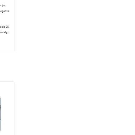
n im
negative
 bis 25
erätetyp