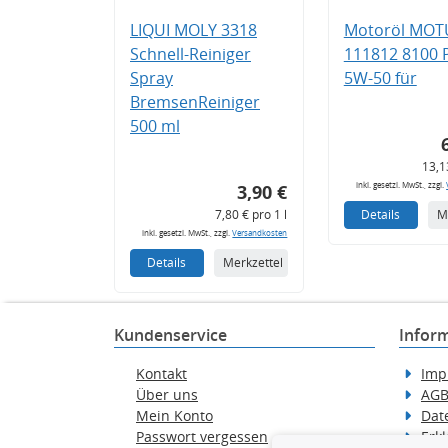
LIQUI MOLY 3318
Motoröl MOT
Schnell-Reiniger
111812 8100
Spray
5W-50 für
BremsenReiniger
500 ml
13,1
inkl. gesetzl. MwSt., zzgl.
3,90 €
7,80 € pro 1 l
Details
M
inkl. gesetzl. MwSt., zzgl.
Versandkosten
Details
Merkzettel
Kundenservice
Infor
Kontakt
Imp
Über uns
AG
Mein Konto
Dat
Passwort vergessen
Erkl