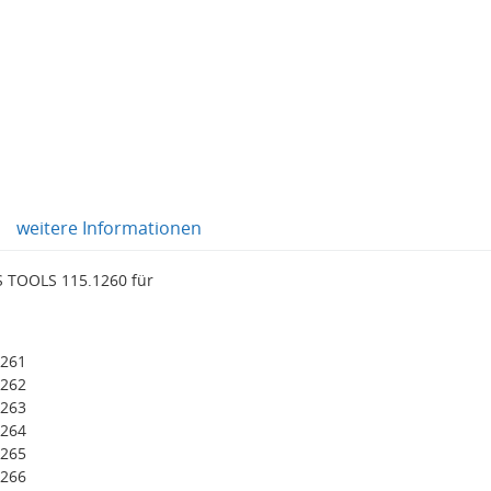
weitere Informationen
KS TOOLS 115.1260 für
1261
1262
1263
1264
1265
1266