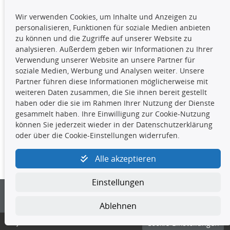
TecDoc Inside
Wir verwenden Cookies, um Inhalte und Anzeigen zu
Die hier angezeigten Daten,
personalisieren, Funktionen für soziale Medien anbieten
insbesondere die gesamte Datenbank,
zu können und die Zugriffe auf unserer Website zu
dürfen nicht kopiert werden. Es ist zu
analysieren. Außerdem geben wir Informationen zu Ihrer
unterlassen, die Daten oder die gesamte Datenbank ohne
Verwendung unserer Website an unsere Partner für
vorherige Zustimmung TecDocs zu vervielfältigen, zu
soziale Medien, Werbung und Analysen weiter. Unsere
verbreiten und/oder diese Handlungen durch Dritte ausführen
Partner führen diese Informationen möglicherweise mit
zu lassen. Ein Zuwiderhandeln stellt eine
weiteren Daten zusammen, die Sie ihnen bereit gestellt
Urheberrechtsverletzung dar und wird verfolgt.
haben oder die sie im Rahmen Ihrer Nutzung der Dienste
gesammelt haben. Ihre Einwilligung zur Cookie-Nutzung
können Sie jederzeit wieder in der Datenschutzerklärung
Kontakt
oder über die Cookie-Einstellungen widerrufen.
4yourcar GmbH
|
Avidesweg 1
|
27386 Hemsbünde
|
Alle akzeptieren
kundenservice@4yourcar.de
Einstellungen
Ablehnen
© 4yourcar GmbH
Cookie-Einstellungen