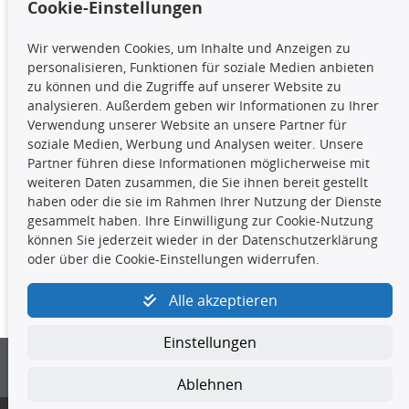
Cookie-Einstellungen
TecDoc Inside
Wir verwenden Cookies, um Inhalte und Anzeigen zu
Die hier angezeigten Daten,
personalisieren, Funktionen für soziale Medien anbieten
insbesondere die gesamte Datenbank,
zu können und die Zugriffe auf unserer Website zu
dürfen nicht kopiert werden. Es ist zu
analysieren. Außerdem geben wir Informationen zu Ihrer
unterlassen, die Daten oder die gesamte Datenbank ohne
Verwendung unserer Website an unsere Partner für
vorherige Zustimmung TecDocs zu vervielfältigen, zu
soziale Medien, Werbung und Analysen weiter. Unsere
verbreiten und/oder diese Handlungen durch Dritte ausführen
Partner führen diese Informationen möglicherweise mit
zu lassen. Ein Zuwiderhandeln stellt eine
weiteren Daten zusammen, die Sie ihnen bereit gestellt
Urheberrechtsverletzung dar und wird verfolgt.
haben oder die sie im Rahmen Ihrer Nutzung der Dienste
gesammelt haben. Ihre Einwilligung zur Cookie-Nutzung
können Sie jederzeit wieder in der Datenschutzerklärung
Kontakt
oder über die Cookie-Einstellungen widerrufen.
4yourcar GmbH
|
Avidesweg 1
|
27386 Hemsbünde
|
Alle akzeptieren
kundenservice@4yourcar.de
Einstellungen
Ablehnen