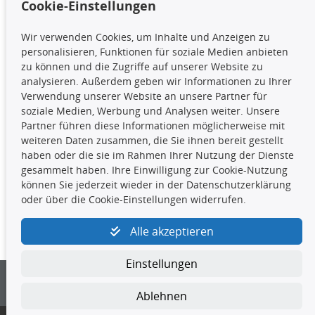
Cookie-Einstellungen
TecDoc Inside
Wir verwenden Cookies, um Inhalte und Anzeigen zu
Die hier angezeigten Daten,
personalisieren, Funktionen für soziale Medien anbieten
insbesondere die gesamte Datenbank,
zu können und die Zugriffe auf unserer Website zu
dürfen nicht kopiert werden. Es ist zu
analysieren. Außerdem geben wir Informationen zu Ihrer
unterlassen, die Daten oder die gesamte Datenbank ohne
Verwendung unserer Website an unsere Partner für
vorherige Zustimmung TecDocs zu vervielfältigen, zu
soziale Medien, Werbung und Analysen weiter. Unsere
verbreiten und/oder diese Handlungen durch Dritte ausführen
Partner führen diese Informationen möglicherweise mit
zu lassen. Ein Zuwiderhandeln stellt eine
weiteren Daten zusammen, die Sie ihnen bereit gestellt
Urheberrechtsverletzung dar und wird verfolgt.
haben oder die sie im Rahmen Ihrer Nutzung der Dienste
gesammelt haben. Ihre Einwilligung zur Cookie-Nutzung
können Sie jederzeit wieder in der Datenschutzerklärung
Kontakt
oder über die Cookie-Einstellungen widerrufen.
4yourcar GmbH
|
Avidesweg 1
|
27386 Hemsbünde
|
Alle akzeptieren
kundenservice@4yourcar.de
Einstellungen
Ablehnen