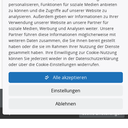
Die hier angezeigten Daten,
personalisieren, Funktionen für soziale Medien anbieten
insbesondere die gesamte Datenbank,
zu können und die Zugriffe auf unserer Website zu
dürfen nicht kopiert werden. Es ist zu
analysieren. Außerdem geben wir Informationen zu Ihrer
unterlassen, die Daten oder die gesamte Datenbank ohne
Verwendung unserer Website an unsere Partner für
vorherige Zustimmung TecDocs zu vervielfältigen, zu
soziale Medien, Werbung und Analysen weiter. Unsere
verbreiten und/oder diese Handlungen durch Dritte ausführen
Partner führen diese Informationen möglicherweise mit
zu lassen. Ein Zuwiderhandeln stellt eine
weiteren Daten zusammen, die Sie ihnen bereit gestellt
Urheberrechtsverletzung dar und wird verfolgt.
haben oder die sie im Rahmen Ihrer Nutzung der Dienste
gesammelt haben. Ihre Einwilligung zur Cookie-Nutzung
können Sie jederzeit wieder in der Datenschutzerklärung
Kontakt
oder über die Cookie-Einstellungen widerrufen.
4yourcar GmbH
|
Avidesweg 1
|
27386 Hemsbünde
|
Alle akzeptieren
kundenservice@4yourcar.de
Einstellungen
Ablehnen
© 4yourcar GmbH
Cookie-Einstellungen