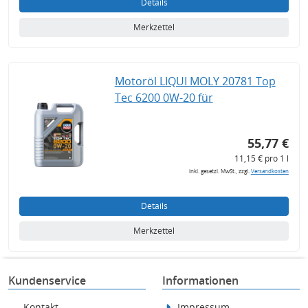
Details
Merkzettel
Motoröl LIQUI MOLY 20781 Top
Tec 6200 0W-20 für
55,77 €
11,15 € pro 1 l
inkl. gesetzl. MwSt., zzgl.
Versandkosten
Details
Merkzettel
Kundenservice
Informationen
Kontakt
Impressum