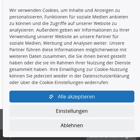
TecDoc Inside
Wir verwenden Cookies, um Inhalte und Anzeigen zu
Die hier angezeigten Daten,
personalisieren, Funktionen für soziale Medien anbieten
insbesondere die gesamte Datenbank,
zu können und die Zugriffe auf unserer Website zu
dürfen nicht kopiert werden. Es ist zu
analysieren. Außerdem geben wir Informationen zu Ihrer
unterlassen, die Daten oder die gesamte Datenbank ohne
Verwendung unserer Website an unsere Partner für
vorherige Zustimmung TecDocs zu vervielfältigen, zu
soziale Medien, Werbung und Analysen weiter. Unsere
verbreiten und/oder diese Handlungen durch Dritte ausführen
Partner führen diese Informationen möglicherweise mit
zu lassen. Ein Zuwiderhandeln stellt eine
weiteren Daten zusammen, die Sie ihnen bereit gestellt
Urheberrechtsverletzung dar und wird verfolgt.
haben oder die sie im Rahmen Ihrer Nutzung der Dienste
gesammelt haben. Ihre Einwilligung zur Cookie-Nutzung
können Sie jederzeit wieder in der Datenschutzerklärung
Kontakt
oder über die Cookie-Einstellungen widerrufen.
4yourcar GmbH
|
Avidesweg 1
|
27386 Hemsbünde
|
Alle akzeptieren
kundenservice@4yourcar.de
Einstellungen
Ablehnen
© 4yourcar GmbH
Cookie-Einstellungen