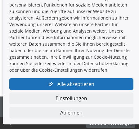
Die hier angezeigten Daten,
personalisieren, Funktionen für soziale Medien anbieten
insbesondere die gesamte Datenbank,
zu können und die Zugriffe auf unserer Website zu
dürfen nicht kopiert werden. Es ist zu
analysieren. Außerdem geben wir Informationen zu Ihrer
unterlassen, die Daten oder die gesamte Datenbank ohne
Verwendung unserer Website an unsere Partner für
vorherige Zustimmung TecDocs zu vervielfältigen, zu
soziale Medien, Werbung und Analysen weiter. Unsere
verbreiten und/oder diese Handlungen durch Dritte ausführen
Partner führen diese Informationen möglicherweise mit
zu lassen. Ein Zuwiderhandeln stellt eine
weiteren Daten zusammen, die Sie ihnen bereit gestellt
Urheberrechtsverletzung dar und wird verfolgt.
haben oder die sie im Rahmen Ihrer Nutzung der Dienste
gesammelt haben. Ihre Einwilligung zur Cookie-Nutzung
können Sie jederzeit wieder in der Datenschutzerklärung
Kontakt
oder über die Cookie-Einstellungen widerrufen.
4yourcar GmbH
|
Avidesweg 1
|
27386 Hemsbünde
|
Alle akzeptieren
kundenservice@4yourcar.de
Einstellungen
Ablehnen
© 4yourcar GmbH
Cookie-Einstellungen