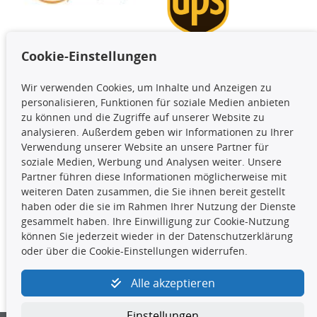
Cookie-Einstellungen
TecDoc Inside
Wir verwenden Cookies, um Inhalte und Anzeigen zu
Die hier angezeigten Daten,
personalisieren, Funktionen für soziale Medien anbieten
insbesondere die gesamte Datenbank,
zu können und die Zugriffe auf unserer Website zu
dürfen nicht kopiert werden. Es ist zu
analysieren. Außerdem geben wir Informationen zu Ihrer
unterlassen, die Daten oder die gesamte Datenbank ohne
Verwendung unserer Website an unsere Partner für
vorherige Zustimmung TecDocs zu vervielfältigen, zu
soziale Medien, Werbung und Analysen weiter. Unsere
verbreiten und/oder diese Handlungen durch Dritte ausführen
Partner führen diese Informationen möglicherweise mit
zu lassen. Ein Zuwiderhandeln stellt eine
weiteren Daten zusammen, die Sie ihnen bereit gestellt
Urheberrechtsverletzung dar und wird verfolgt.
haben oder die sie im Rahmen Ihrer Nutzung der Dienste
gesammelt haben. Ihre Einwilligung zur Cookie-Nutzung
können Sie jederzeit wieder in der Datenschutzerklärung
Kontakt
oder über die Cookie-Einstellungen widerrufen.
4yourcar GmbH
|
Avidesweg 1
|
27386 Hemsbünde
|
Alle akzeptieren
kundenservice@4yourcar.de
Einstellungen