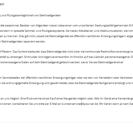
ten
 und Rückgabemöglichkeit von Elektroaltgeräten
eräte bezeichnet. Besitzer von Altgeräten haben diese einer vom unsortierten Siedlungsabfall getrennten Er
 sondern in spezielle Sammel- und Rückgabesysteme. Sie haben Altbatterien und Altakkumulatoren, die nic
n zu trennen. Dies gilt nicht, soweit die Elektroaltgeräte bei öffentlich-rechtlichen Entsorgungsträgern ab
lektroaltgeräten separiert werden.
uf Rädern. Das Symbol bedeutet, dass Elektroaltgeräte nicht über die kommunale Restmülltonne entsorgt 
sabfall zu entsorgen. Endnutzer sind eigenverantwortlich im Hinblick auf das Löschen personenbezogener 
rsonenbezogene Daten auf dem Elektroaltgerät gelöscht werden, bevor Sie das Elektroaltgerät einer
n Sammelstellen der öffentlich-rechtlichen Entsorgungsträger oder bei den von Herstellern oder Vertreiber
 die ordnungsgemäße Entsorgung wird gewährleistet, dass die Elektroaltgeräte fachgerecht entsorgt und 
an uns möglich. Eine Rücknahme ist bei Kauf eines Neugeräts möglich oder, falls Ihr Gerät eine Kantenlänge
wünschen, kontaktieren Sie uns bitte per E-Mail an kundenservice@4yourcar.de. Wir klären dann je nach G