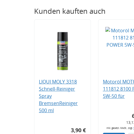
Kunden kauften auch
LIQUI MOLY 3318
Motoröl MOT
Schnell-Reiniger
111812 8100
Spray
5W-50 für
BremsenReiniger
500 ml
13,1
inkl. gesetzl. MwSt., zzgl.
3,90 €