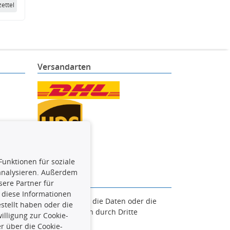
ettel
Versandarten
Funktionen für soziale
 analysieren. Außerdem
ere Partner für
 diese Informationen
en. Es ist zu unterlassen, die Daten oder die
stellt haben oder die
und/oder diese Handlungen durch Dritte
lligung zur Cookie-
verfolgt.
r über die Cookie-