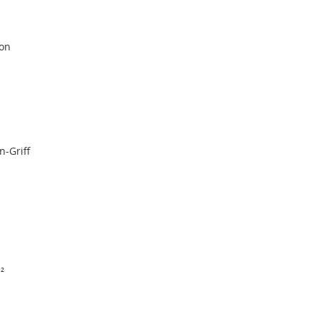
ion
-Griff
²