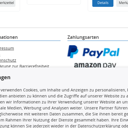
erkzettel
Details
Merkz
mationen
Zahlungsarten
ressum
B
enschutz
ärung zur Barrierefreiheit
e / Alt-Öl / Batterien
ngen
errufsbelehrung
trag widerrufen
 verwenden Cookies, um Inhalte und Anzeigen zu personalisieren, 
ien anbieten zu können und die Zugriffe auf unserer Website zu
en wir Informationen zu Ihrer Verwendung unserer Website an uns
iale Medien, Werbung und Analysen weiter. Unsere Partner führen
en, insbesondere die gesamte Datenbank, dürfen nicht kopiert werd
licherweise mit weiteren Daten zusammen, die Sie ihnen bereit ge
vorherige Zustimmung TecDocs zu vervielfältigen, zu verbreiten 
 im Rahmen Ihrer Nutzung der Dienste gesammelt haben. Ihre Einwi
 Zuwiderhandeln stellt eine Urheberrechtsverletzung dar und wird 
zung können Sie jederzeit wieder in der Datenschutzerklärung ode