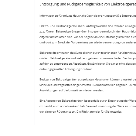
Entsorgung und Rückgabemöglichkeit von Elektroaltgerä
Informationen für private Haushalte über die ordnungsgemäße Entsorgung
Elektro- und Elektronikgeräte, die zu Abfall geworden sind, werden als Altg
zuzuführen. Elektroaltgeräte gehören insbesondere nicht in den Hausmüll,
Altgerät umschlossen sind, vor der Abgabe an eine Erfassungsstelle von diese
und dort zum Zweck der Vorbereitung zur Wiederverwendung von anderen E
Elektrogeräte enthalten das Symbol einer durchgestrichenen Abfalltonne a
dürfen. Elektroaltgeräte sind vielmehr getrennt vom unsortierten Siedlung
auf den zu entsorgenden Altgeräten. Gewährleisten Sie daher bitte, dass pe
ordnungsgemäßen Entsorgung zuführen.
Besitzer von Elektroaltgeräten aus privaten Haushalten können diese bei de
Sinne des Elektrogesetzes eingerichteten Rücknahmestellen abgeben. Durch
Auswirkungen auf die Umwelt vermieden werden.
Eine Abgabe von Elektroaltgeräten ist ebenfalls durch Einsendung der Ware 
cm besitzt, auch ohne Neukauf. Falls Sie eine Einsendung der Ware an uns 
den sicheren Rücktransport. Die Rücknahme ist für Sie kostenlos.