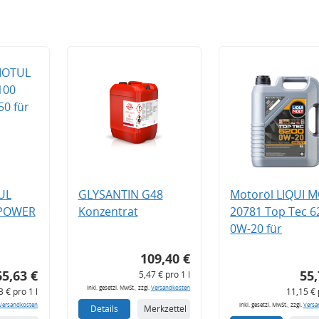
UL
GLYSANTIN G48
Motoröl LIQUI 
 POWER
Konzentrat
20781 Top Tec 6
0W-20 für
109,40 €
65,63 €
55,
5,47 € pro 1 l
inkl. gesetzl. MwSt., zzgl.
Versandkosten
3 € pro 1 l
11,15 € 
Versandkosten
inkl. gesetzl. MwSt., zzgl.
Versa
Details
Merkzettel