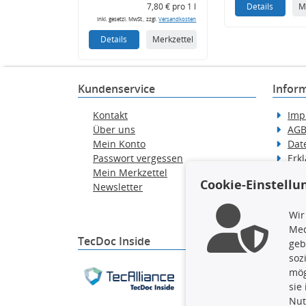
7,80 € pro 1 l
Details
M
inkl. gesetzl. MwSt., zzgl.
Versandkosten
Details
Merkzettel
Kundenservice
Infor
Kontakt
Imp
Über uns
AG
Mein Konto
Dat
Passwort vergessen
Erkl
Mein Merkzettel
Hilf
Cookie-Einstellu
Newsletter
Wid
Ver
Wir
Med
TecDoc Inside
geb
soz
Die hier angezeigten Dat
mög
gesamte Datenbank ohne 
sie
ausführen zu lassen. Ein
Nut