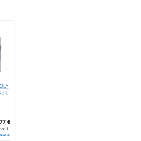
MOLY
200
77 €
pro 1 l
ndkosten