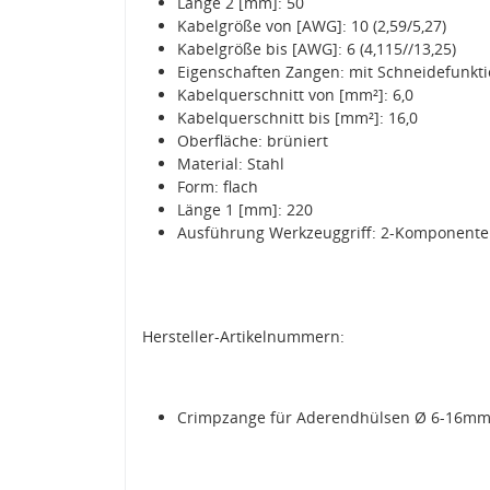
Länge 2 [mm]: 50
Kabelgröße von [AWG]: 10 (2,59/5,27)
Kabelgröße bis [AWG]: 6 (4,115//13,25)
Eigenschaften Zangen: mit Schneidefunkt
Kabelquerschnitt von [mm²]: 6,0
Kabelquerschnitt bis [mm²]: 16,0
Oberfläche: brüniert
Material: Stahl
Form: flach
Länge 1 [mm]: 220
Ausführung Werkzeuggriff: 2-Komponenten
Hersteller-Artikelnummern:
Crimpzange für Aderendhülsen Ø 6-16mm