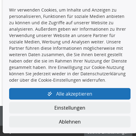
TecDoc Inside
Wir verwenden Cookies, um Inhalte und Anzeigen zu
Die hier angezeigten Daten,
personalisieren, Funktionen für soziale Medien anbieten
insbesondere die gesamte Datenbank,
zu können und die Zugriffe auf unserer Website zu
dürfen nicht kopiert werden. Es ist zu
analysieren. Außerdem geben wir Informationen zu Ihrer
unterlassen, die Daten oder die gesamte Datenbank ohne
Verwendung unserer Website an unsere Partner für
vorherige Zustimmung TecDocs zu vervielfältigen, zu
soziale Medien, Werbung und Analysen weiter. Unsere
verbreiten und/oder diese Handlungen durch Dritte ausführen
Partner führen diese Informationen möglicherweise mit
zu lassen. Ein Zuwiderhandeln stellt eine
weiteren Daten zusammen, die Sie ihnen bereit gestellt
Urheberrechtsverletzung dar und wird verfolgt.
haben oder die sie im Rahmen Ihrer Nutzung der Dienste
gesammelt haben. Ihre Einwilligung zur Cookie-Nutzung
können Sie jederzeit wieder in der Datenschutzerklärung
Kontakt
oder über die Cookie-Einstellungen widerrufen.
4yourcar GmbH
|
Avidesweg 1
|
27386 Hemsbünde
|
Alle akzeptieren
kundenservice@4yourcar.de
Einstellungen
Ablehnen
© 4yourcar GmbH
Cookie-Einstellungen