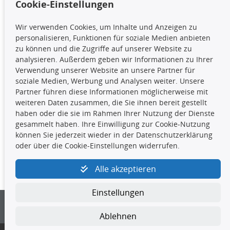
Cookie-Einstellungen
TecDoc Inside
Wir verwenden Cookies, um Inhalte und Anzeigen zu
Die hier angezeigten Daten,
personalisieren, Funktionen für soziale Medien anbieten
insbesondere die gesamte Datenbank,
zu können und die Zugriffe auf unserer Website zu
dürfen nicht kopiert werden. Es ist zu
analysieren. Außerdem geben wir Informationen zu Ihrer
unterlassen, die Daten oder die gesamte Datenbank ohne
Verwendung unserer Website an unsere Partner für
vorherige Zustimmung TecDocs zu vervielfältigen, zu
soziale Medien, Werbung und Analysen weiter. Unsere
verbreiten und/oder diese Handlungen durch Dritte ausführen
Partner führen diese Informationen möglicherweise mit
zu lassen. Ein Zuwiderhandeln stellt eine
weiteren Daten zusammen, die Sie ihnen bereit gestellt
Urheberrechtsverletzung dar und wird verfolgt.
haben oder die sie im Rahmen Ihrer Nutzung der Dienste
gesammelt haben. Ihre Einwilligung zur Cookie-Nutzung
können Sie jederzeit wieder in der Datenschutzerklärung
Kontakt
oder über die Cookie-Einstellungen widerrufen.
4yourcar GmbH
|
Avidesweg 1
|
27386 Hemsbünde
|
Alle akzeptieren
kundenservice@4yourcar.de
Einstellungen
Ablehnen