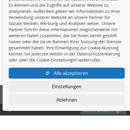
insbesondere die gesamte Datenbank,
zu können und die Zugriffe auf unserer Website zu
dürfen nicht kopiert werden. Es ist zu
analysieren. Außerdem geben wir Informationen zu Ihrer
unterlassen, die Daten oder die gesamte Datenbank ohne
Verwendung unserer Website an unsere Partner für
vorherige Zustimmung TecDocs zu vervielfältigen, zu
soziale Medien, Werbung und Analysen weiter. Unsere
verbreiten und/oder diese Handlungen durch Dritte ausführen
Partner führen diese Informationen möglicherweise mit
zu lassen. Ein Zuwiderhandeln stellt eine
weiteren Daten zusammen, die Sie ihnen bereit gestellt
Urheberrechtsverletzung dar und wird verfolgt.
haben oder die sie im Rahmen Ihrer Nutzung der Dienste
gesammelt haben. Ihre Einwilligung zur Cookie-Nutzung
können Sie jederzeit wieder in der Datenschutzerklärung
Kontakt
oder über die Cookie-Einstellungen widerrufen.
4yourcar GmbH
|
Avidesweg 1
|
27386 Hemsbünde
|
Alle akzeptieren
kundenservice@4yourcar.de
Einstellungen
Ablehnen
© 4yourcar GmbH
Cookie-Einstellungen