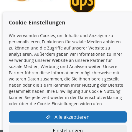
Cookie-Einstellungen
TecDoc Inside
Wir verwenden Cookies, um Inhalte und Anzeigen zu
Die hier angezeigten Daten,
personalisieren, Funktionen für soziale Medien anbieten
insbesondere die gesamte Datenbank,
zu können und die Zugriffe auf unserer Website zu
dürfen nicht kopiert werden. Es ist zu
analysieren. Außerdem geben wir Informationen zu Ihrer
unterlassen, die Daten oder die gesamte Datenbank ohne
Verwendung unserer Website an unsere Partner für
vorherige Zustimmung TecDocs zu vervielfältigen, zu
soziale Medien, Werbung und Analysen weiter. Unsere
verbreiten und/oder diese Handlungen durch Dritte ausführen
Partner führen diese Informationen möglicherweise mit
zu lassen. Ein Zuwiderhandeln stellt eine
weiteren Daten zusammen, die Sie ihnen bereit gestellt
Urheberrechtsverletzung dar und wird verfolgt.
haben oder die sie im Rahmen Ihrer Nutzung der Dienste
gesammelt haben. Ihre Einwilligung zur Cookie-Nutzung
können Sie jederzeit wieder in der Datenschutzerklärung
Kontakt
oder über die Cookie-Einstellungen widerrufen.
4yourcar GmbH
|
Avidesweg 1
|
27386 Hemsbünde
|
Alle akzeptieren
kundenservice@4yourcar.de
Einstellungen