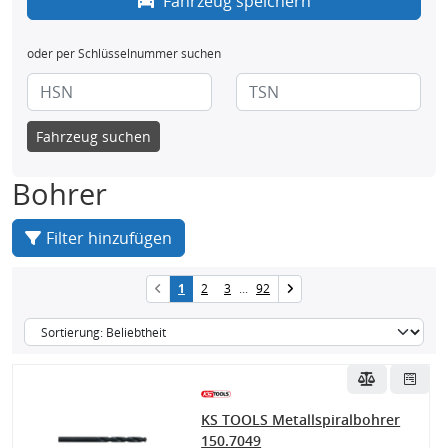
Fahrzeug speichern
oder per Schlüsselnummer suchen
Fahrzeug suchen
Bohrer
Filter hinzufügen
1
2
3
...
92
KS TOOLS Metallspiralbohrer
150.7049