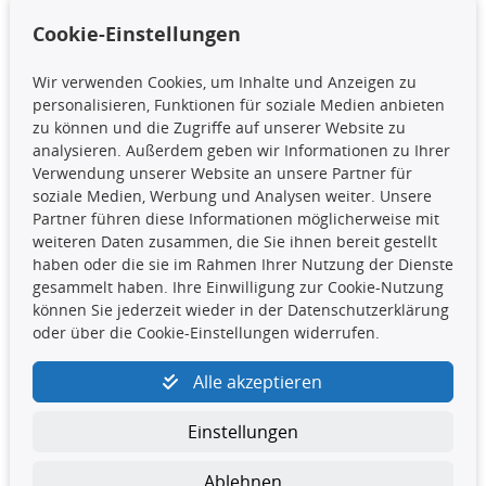
Cookie-Einstellungen
Zahlungsarten
Versandarten
Wir verwenden Cookies, um Inhalte und Anzeigen zu
personalisieren, Funktionen für soziale Medien anbieten
zu können und die Zugriffe auf unserer Website zu
analysieren. Außerdem geben wir Informationen zu Ihrer
Verwendung unserer Website an unsere Partner für
soziale Medien, Werbung und Analysen weiter. Unsere
Partner führen diese Informationen möglicherweise mit
weiteren Daten zusammen, die Sie ihnen bereit gestellt
haben oder die sie im Rahmen Ihrer Nutzung der Dienste
TecDoc Inside
gesammelt haben. Ihre Einwilligung zur Cookie-Nutzung
können Sie jederzeit wieder in der Datenschutzerklärung
Die hier angezeigten Daten,
oder über die Cookie-Einstellungen widerrufen.
insbesondere die gesamte Datenbank,
dürfen nicht kopiert werden. Es ist zu
unterlassen, die Daten oder die gesamte Datenbank ohne
Alle akzeptieren
vorherige Zustimmung TecDocs zu vervielfältigen, zu
verbreiten und/oder diese Handlungen durch Dritte ausführen
Einstellungen
zu lassen. Ein Zuwiderhandeln stellt eine
Urheberrechtsverletzung dar und wird verfolgt.
Ablehnen