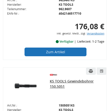
Art.Nr.:
9629607KS
Hersteller:
KS TOOLS
Teilenummer:
962.9607
EAN-Nr.:
4042146517710
176,08 €
inkl. gesetzl. MwSt., zzgl.
Versandkosten
Verfügbar
Lieferzeit: 1-2 Tage
Zum Artikel
KS TOOLS Gewindebohrer
150.5051
Art.Nr.:
1505051KS
Hersteller:
KS TOOLS